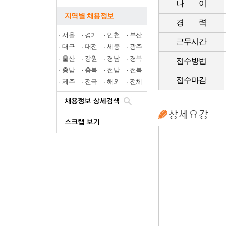
나 이
지역별 채용정보
경 력
·
서울
·
경기
·
인천
·
부산
근무시간
·
대구
·
대전
·
세종
·
광주
·
울산
·
강원
·
경남
·
경북
접수방법
·
충남
·
충북
·
전남
·
전북
접수마감
·
제주
·
전국
·
해외
·
전체