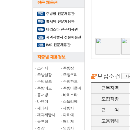
전문 채용관
직종별 채용정보
·
조리사
·
주방장
·
주방실장
·
주방조리
·
주방보조
·
주방찬모
근무지역
·
주방이모
·
주방아줌마
·
홀서빙
·
바리스타
모집직종
·
바텐더
·
소믈리에
·
제과사
·
제빵사
급 여
·
제과제빵사
·
파티쉐
고용형태
·
육부장
·
매니저
·
점장
·
영양사