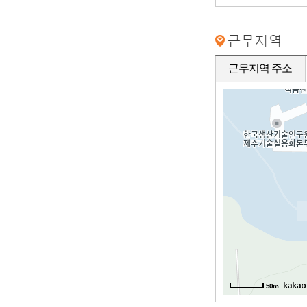
근무지역 주소
50m
50m