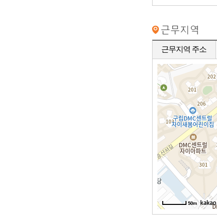
근무지역 주소
50m
50m