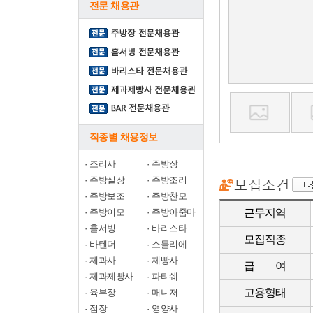
전문 채용관
직종별 채용정보
·
조리사
·
주방장
·
주방실장
·
주방조리
·
주방보조
·
주방찬모
·
주방이모
·
주방아줌마
근무지역
·
홀서빙
·
바리스타
모집직종
·
바텐더
·
소믈리에
·
제과사
·
제빵사
급 여
·
제과제빵사
·
파티쉐
고용형태
·
육부장
·
매니저
·
점장
·
영양사