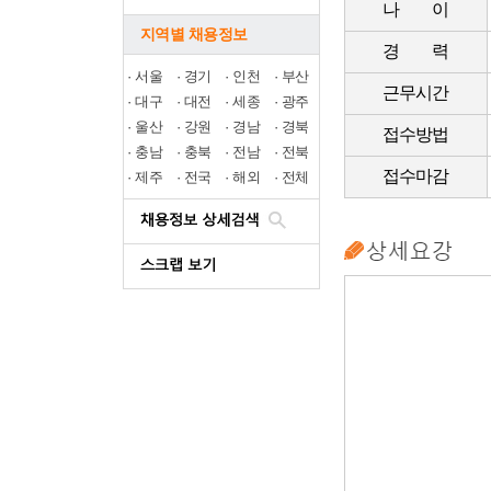
나 이
지역별 채용정보
경 력
·
서울
·
경기
·
인천
·
부산
근무시간
·
대구
·
대전
·
세종
·
광주
·
울산
·
강원
·
경남
·
경북
접수방법
·
충남
·
충북
·
전남
·
전북
접수마감
·
제주
·
전국
·
해외
·
전체