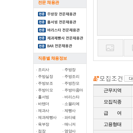
전문 채용관
직종별 채용정보
·
조리사
·
주방장
·
주방실장
·
주방조리
·
주방보조
·
주방찬모
·
주방이모
·
주방아줌마
근무지역
·
홀서빙
·
바리스타
모집직종
·
바텐더
·
소믈리에
·
제과사
·
제빵사
급 여
·
제과제빵사
·
파티쉐
고용형태
·
육부장
·
매니저
·
점장
·
영양사