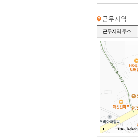
근무지역 주소
50m
50m