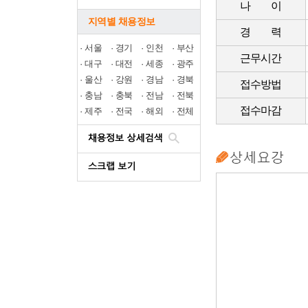
나 이
지역별 채용정보
경 력
·
서울
·
경기
·
인천
·
부산
근무시간
·
대구
·
대전
·
세종
·
광주
·
울산
·
강원
·
경남
·
경북
접수방법
·
충남
·
충북
·
전남
·
전북
접수마감
·
제주
·
전국
·
해외
·
전체