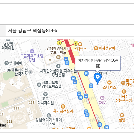
서울 강남구 역삼동814-5
이자카야나무(강남역CGV
점)