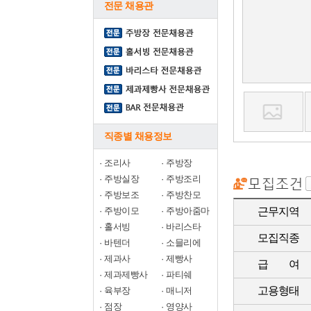
전문 채용관
직종별 채용정보
·
조리사
·
주방장
·
주방실장
·
주방조리
·
주방보조
·
주방찬모
·
주방이모
·
주방아줌마
근무지역
·
홀서빙
·
바리스타
모집직종
·
바텐더
·
소믈리에
·
제과사
·
제빵사
급 여
·
제과제빵사
·
파티쉐
고용형태
·
육부장
·
매니저
·
점장
·
영양사