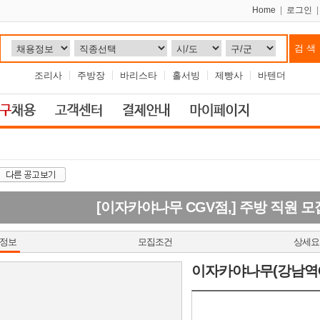
Home
|
로그인
조리사
주방장
바리스타
홀서빙
제빵사
바텐더
[이자카야나무 CGV점,] 주방 직원 
정보
모집조건
상세요
이자카야나무(강남역