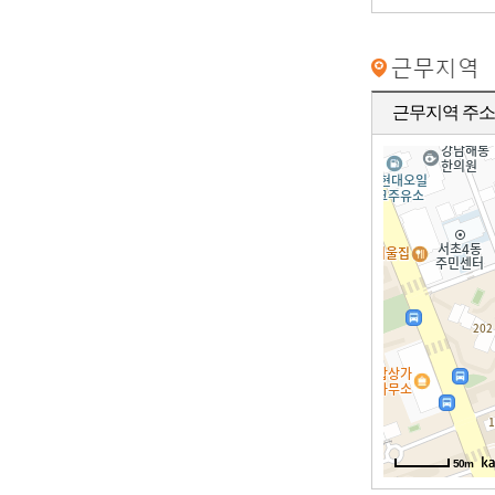
근무지역 주소
50m
50m