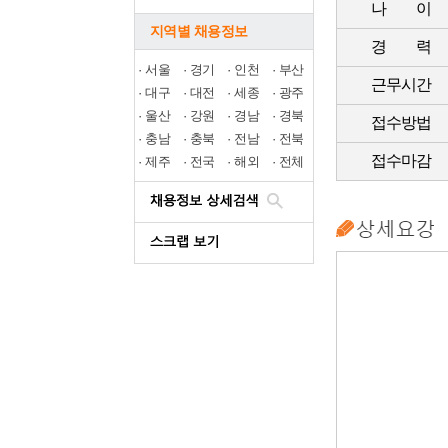
나 이
지역별 채용정보
경 력
·
서울
·
경기
·
인천
·
부산
근무시간
·
대구
·
대전
·
세종
·
광주
·
울산
·
강원
·
경남
·
경북
접수방법
·
충남
·
충북
·
전남
·
전북
접수마감
·
제주
·
전국
·
해외
·
전체