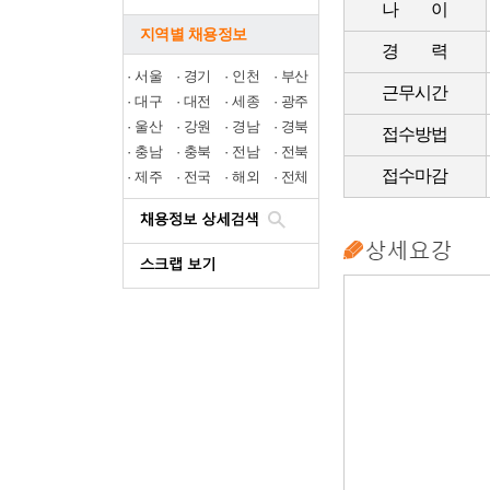
나 이
지역별 채용정보
경 력
·
서울
·
경기
·
인천
·
부산
근무시간
·
대구
·
대전
·
세종
·
광주
·
울산
·
강원
·
경남
·
경북
접수방법
·
충남
·
충북
·
전남
·
전북
접수마감
·
제주
·
전국
·
해외
·
전체