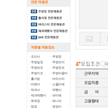
전문 채용관
직종별 채용정보
·
조리사
·
주방장
·
주방실장
·
주방조리
·
주방보조
·
주방찬모
·
주방이모
·
주방아줌마
근무지역
·
홀서빙
·
바리스타
모집직종
·
바텐더
·
소믈리에
·
제과사
·
제빵사
급 여
·
제과제빵사
·
파티쉐
고용형태
·
육부장
·
매니저
·
점장
·
영양사