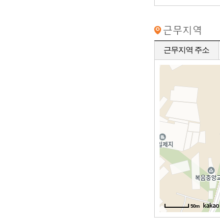
근무지역 주소
50m
50m