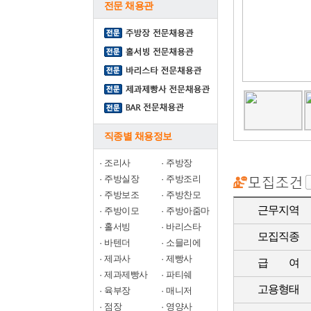
전문 채용관
직종별 채용정보
·
조리사
·
주방장
·
주방실장
·
주방조리
·
주방보조
·
주방찬모
근무지역
·
주방이모
·
주방아줌마
·
홀서빙
·
바리스타
모집직종
·
바텐더
·
소믈리에
·
제과사
·
제빵사
급 여
·
제과제빵사
·
파티쉐
고용형태
·
육부장
·
매니저
·
점장
·
영양사