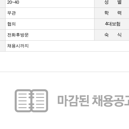
성 별
20~40
무관
학 력
협의
4대보험
전화후방문
숙 식
채용시까지