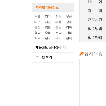
나 이
지역별 채용정보
경 력
·
서울
·
경기
·
인천
·
부산
근무시간
·
대구
·
대전
·
세종
·
광주
·
울산
·
강원
·
경남
·
경북
접수방법
·
충남
·
충북
·
전남
·
전북
접수마감
·
제주
·
전국
·
해외
·
전체