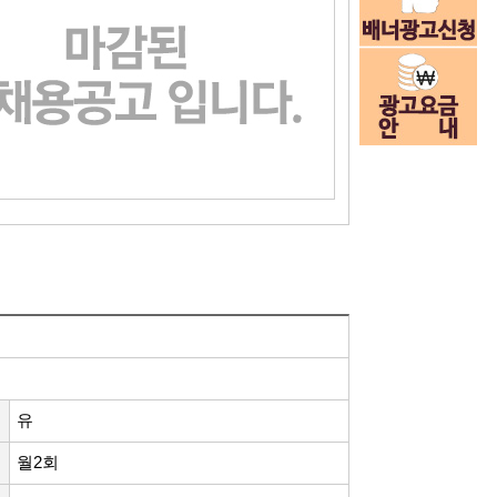
유
월2회