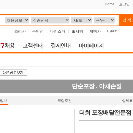
Home
|
로그인
조리사
주방장
바리스타
홀서빙
제빵사
바텐더
단순포장 . 야채손질
정보
모집조건
상세요
더회 포장배달전문점