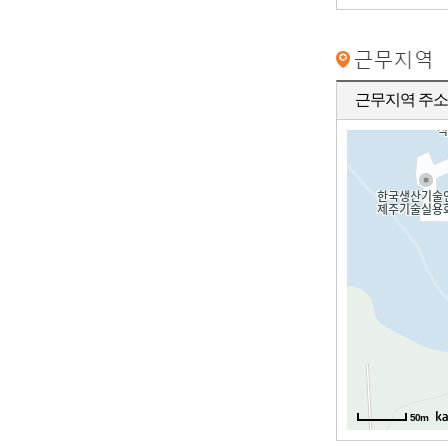
근무지역 주소
50m
50m