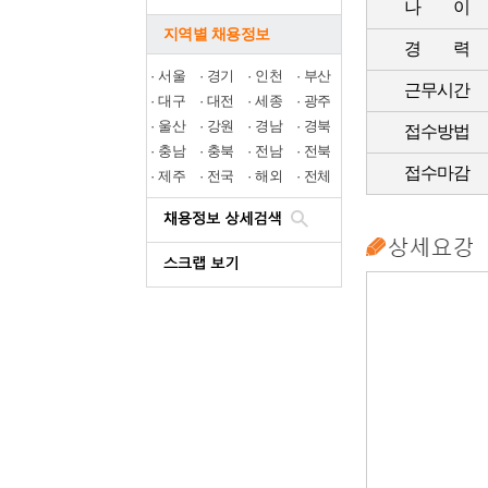
나 이
지역별 채용정보
경 력
·
서울
·
경기
·
인천
·
부산
근무시간
·
대구
·
대전
·
세종
·
광주
·
울산
·
강원
·
경남
·
경북
접수방법
·
충남
·
충북
·
전남
·
전북
접수마감
·
제주
·
전국
·
해외
·
전체