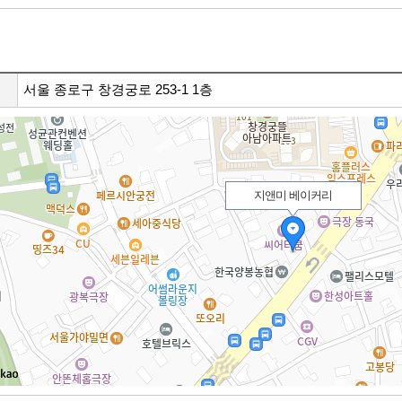
서울 종로구 창경궁로 253-1 1층
지앤미 베이커리