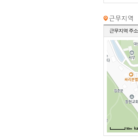
근무지역 주소
50m
50m