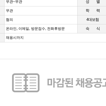
무관~무관
성 별
무관
학 력
협의
4대보험
온라인, 이메일, 방문접수, 전화후방문
숙 식
채용시까지