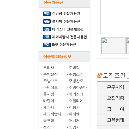
전문 채용관
직종별 채용정보
·
조리사
·
주방장
·
주방실장
·
주방조리
·
주방보조
·
주방찬모
근무지역
·
주방이모
·
주방아줌마
·
홀서빙
·
바리스타
모집직종
·
바텐더
·
소믈리에
·
제과사
·
제빵사
급 여
·
제과제빵사
·
파티쉐
고용형태
·
육부장
·
매니저
·
점장
·
영양사