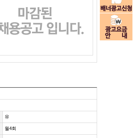
유
월4회