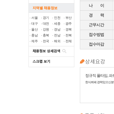
나 이
지역별 채용정보
경 력
·
서울
·
경기
·
인천
·
부산
·
대구
·
대전
·
세종
·
광주
근무시간
·
울산
·
강원
·
경남
·
경북
접수방법
·
충남
·
충북
·
전남
·
전북
·
제주
·
전국
·
해외
·
전체
접수마감
정규직 풀타임, 파
한식뷔페 경력있으신분들