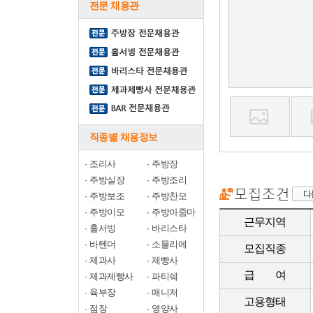
전문 채용관
직종별 채용정보
·
조리사
·
주방장
·
주방실장
·
주방조리
·
주방보조
·
주방찬모
·
주방이모
·
주방아줌마
근무지역
·
홀서빙
·
바리스타
·
바텐더
·
소믈리에
모집직종
·
제과사
·
제빵사
급 여
·
제과제빵사
·
파티쉐
·
육부장
·
매니저
고용형태
·
점장
·
영양사