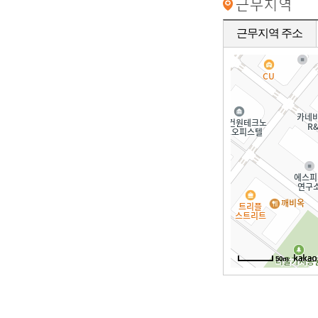
근무지역 주소
50m
50m