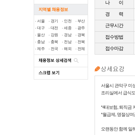
나 이
지역별 채용정보
경 력
·
서울
·
경기
·
인천
·
부산
근무시간
·
대구
·
대전
·
세종
·
광주
·
울산
·
강원
·
경남
·
경북
접수방법
·
충남
·
충북
·
전남
·
전북
접수마감
·
제주
·
전국
·
해외
·
전체
서울시 관악구 미
조리실에서 급식도구
*4대보험, 퇴직금 
*월급제, 명절상여
오랜동안 함께 일