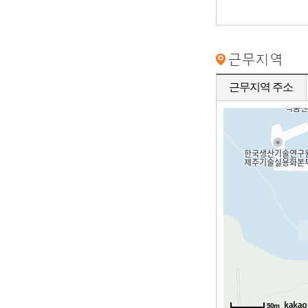
근무지역 주소
50m
50m