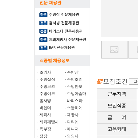
전문 채용관
직종별 채용정보
·
조리사
·
주방장
·
주방실장
·
주방조리
·
주방보조
·
주방찬모
·
주방이모
·
주방아줌마
근무지역
·
홀서빙
·
바리스타
모집직종
·
바텐더
·
소믈리에
·
제과사
·
제빵사
급 여
·
제과제빵사
·
파티쉐
고용형태
·
육부장
·
매니저
·
점장
·
영양사