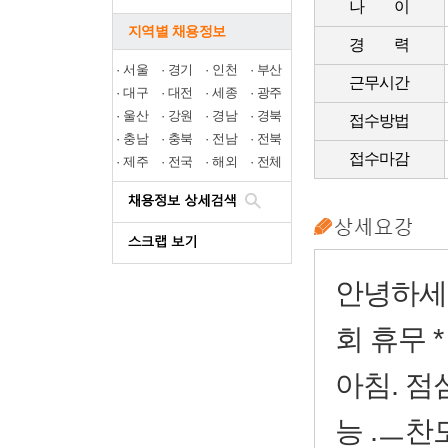
나 이
지역별 채용정보
경 력
·
서울
·
경기
·
인천
·
부산
근무시간
·
대구
·
대전
·
세종
·
광주
·
울산
·
강원
·
경남
·
경북
접수방법
·
충남
·
충북
·
전남
·
전북
접수마감
·
제주
·
전국
·
해외
·
전체
안녕하세요
회 휴무 
아침. 점심
능 .ㅡ찬모