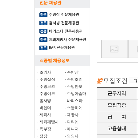
전문 채용관
직종별 채용정보
·
조리사
·
주방장
·
주방실장
·
주방조리
·
주방보조
·
주방찬모
근무지역
·
주방이모
·
주방아줌마
·
홀서빙
·
바리스타
모집직종
·
바텐더
·
소믈리에
·
제과사
·
제빵사
급 여
·
제과제빵사
·
파티쉐
고용형태
·
육부장
·
매니저
·
점장
·
영양사