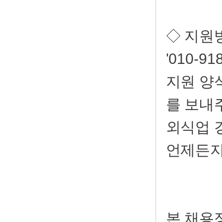
◇ 지원
'010-9
지원 양
를 보내
외식업 
언제든지
본 채용