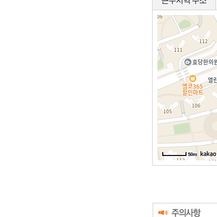
근무지역 주소
50m
50m