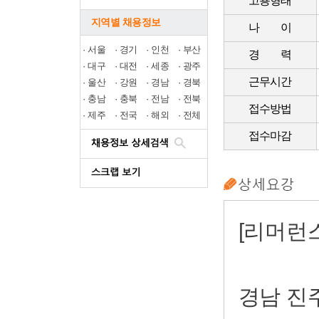
고용형태
지역별 채용정보
나 이
·
서울
·
경기
·
인천
·
부산
경 력
·
대구
·
대전
·
세종
·
광주
근무시간
·
울산
·
강원
·
경남
·
경북
·
충남
·
충북
·
전남
·
전북
접수방법
·
제주
·
전국
·
해외
·
전체
접수마감
[리머런스
경남 진