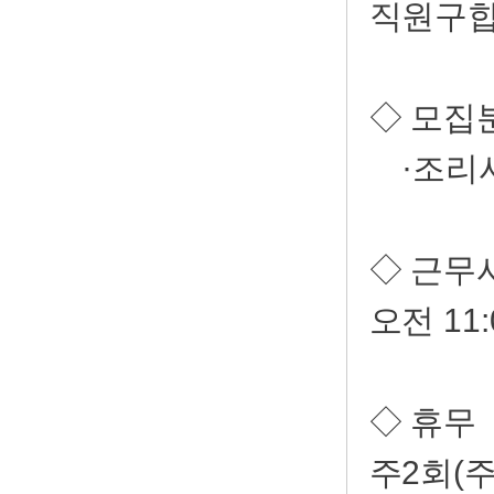
직원구합
◇ 모집
·조리사
◇ 근무
오전 11:
◇ 휴무
주2회(주