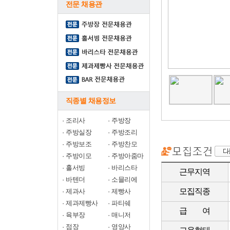
전문 채용관
직종별 채용정보
·
조리사
·
주방장
·
주방실장
·
주방조리
·
주방보조
·
주방찬모
·
주방이모
·
주방아줌마
·
홀서빙
·
바리스타
근무지역
·
바텐더
·
소믈리에
모집직종
·
제과사
·
제빵사
·
제과제빵사
·
파티쉐
급 여
·
육부장
·
매니저
·
점장
·
영양사