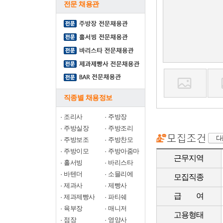
전문 채용관
직종별 채용정보
·
조리사
·
주방장
·
주방실장
·
주방조리
·
주방보조
·
주방찬모
·
주방이모
·
주방아줌마
근무지역
·
홀서빙
·
바리스타
·
바텐더
·
소믈리에
모집직종
·
제과사
·
제빵사
급 여
·
제과제빵사
·
파티쉐
·
육부장
·
매니저
고용형태
·
점장
·
영양사