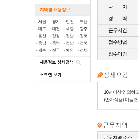
나 이
지역별 채용정보
경 력
·
서울
·
경기
·
인천
·
부산
·
대구
·
대전
·
세종
·
광주
근무시간
·
울산
·
강원
·
경남
·
경북
접수방법
·
충남
·
충북
·
전남
·
전북
·
제주
·
전국
·
해외
·
전체
접수마감
10년이상 영업하고
(반차적용) 미들조
근무지역 주소