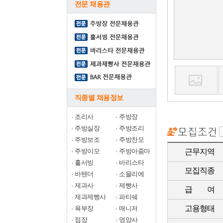
전문 채용관
직종별 채용정보
·
조리사
·
주방장
·
주방실장
·
주방조리
·
주방보조
·
주방찬모
·
주방이모
·
주방아줌마
근무지역
·
홀서빙
·
바리스타
모집직종
·
바텐더
·
소믈리에
·
제과사
·
제빵사
급 여
·
제과제빵사
·
파티쉐
고용형태
·
육부장
·
매니저
·
점장
·
영양사