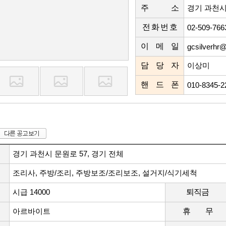
주 소
경기 과천시
전 화 번 호
02-509-76
이 메 일
gcsilverhr
담 당 자
이상미
핸 드 폰
010-8345-
경기 과천시 문원로 57, 경기 전체
조리사, 주방/조리, 주방보조/조리보조, 설거지/식기세척
시급 14000
퇴직금
아르바이트
휴 무