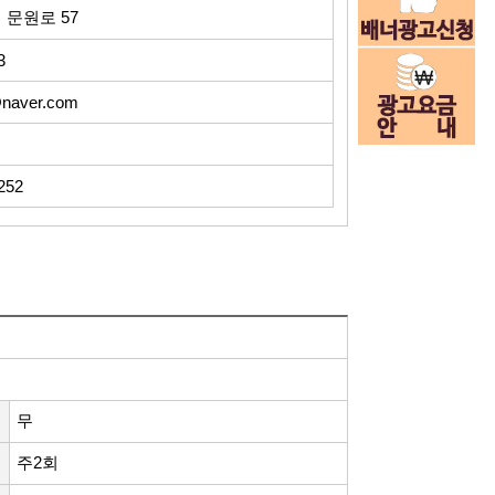
 문원로 57
63
@naver.com
2252
무
주2회