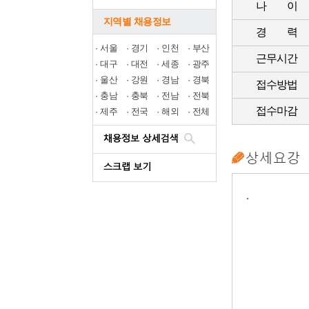
나 이
지역별 채용정보
경 력
·
서울
·
경기
·
인천
·
부산
근무시간
·
대구
·
대전
·
세종
·
광주
·
울산
·
강원
·
경남
·
경북
접수방법
·
충남
·
충북
·
전남
·
전북
접수마감
·
제주
·
전국
·
해외
·
전체
.