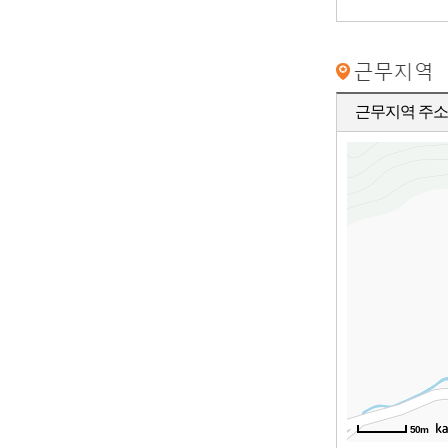
근무지역 주소
50m
50m