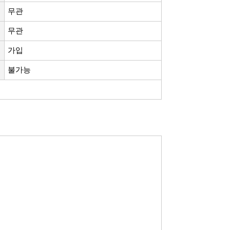
무관
무관
가입
불가능