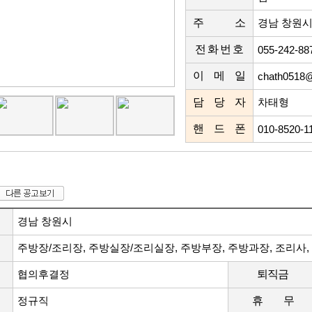
주 소
경남 창원시
전 화 번 호
055-242-88
이 메 일
chath0518
담 당 자
차태형
핸 드 폰
010-8520-1
경남 창원시
주방장/조리장, 주방실장/조리실장, 주방부장, 주방과장, 조리사,
협의후결정
퇴직금
정규직
휴 무