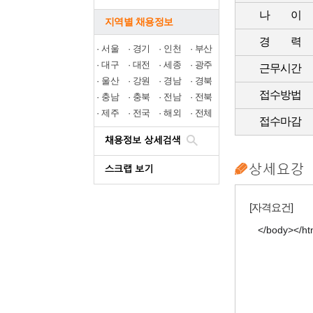
나 이
지역별 채용정보
경 력
·
서울
·
경기
·
인천
·
부산
·
대구
·
대전
·
세종
·
광주
근무시간
·
울산
·
강원
·
경남
·
경북
접수방법
·
충남
·
충북
·
전남
·
전북
·
제주
·
전국
·
해외
·
전체
접수마감
[자격요건]