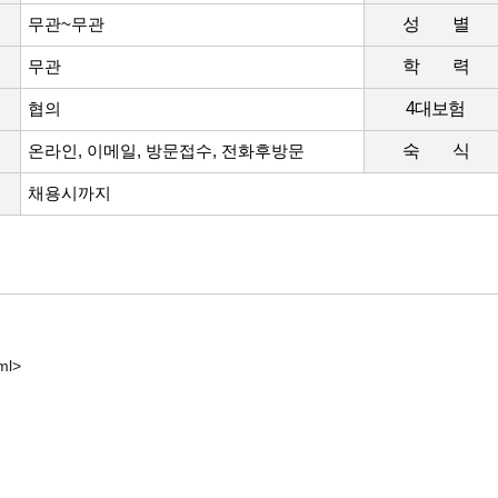
무관~무관
성 별
무관
학 력
협의
4대보험
온라인, 이메일, 방문접수, 전화후방문
숙 식
채용시까지