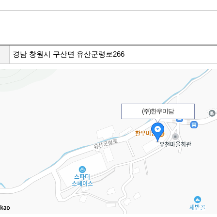
경남 창원시 구산면 유산군령로266
(주)한우미담