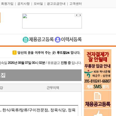
|
회원가입
|
공지사항
|
모바일
|
광고요금안내
|
고객센터
접속일
2026년 08월 07일 00시 02분
/ 유료광고
진행 중
입니다.
모집
강
근무지역
, 한식/육류/탕류/구이전문점, 정육식당, 정육