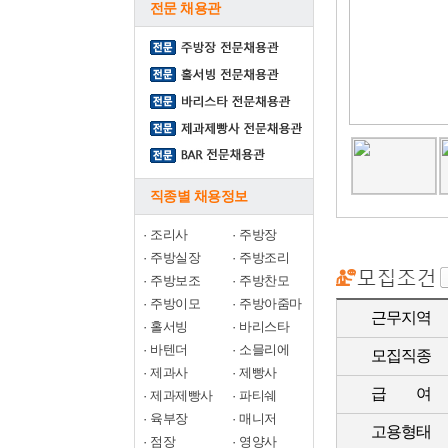
전문 채용관
직종별 채용정보
·
조리사
·
주방장
·
주방실장
·
주방조리
·
주방보조
·
주방찬모
·
주방이모
·
주방아줌마
근무지역
·
홀서빙
·
바리스타
·
바텐더
·
소믈리에
모집직종
·
제과사
·
제빵사
급 여
·
제과제빵사
·
파티쉐
·
육부장
·
매니저
고용형태
·
점장
·
영양사