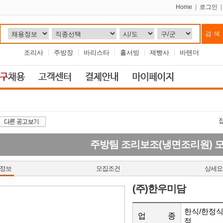
Home
|
로그인
조리사
주방장
바리스타
홀서빙
제빵사
바텐더
주방팀 조리보조(냉면조리원) 
정보
모집조건
상세요
(주)한우미담
한식/한정식
업 종
점