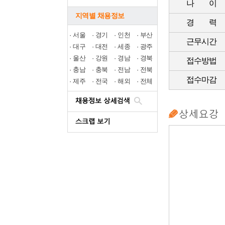
나 이
지역별 채용정보
경 력
·
서울
·
경기
·
인천
·
부산
근무시간
·
대구
·
대전
·
세종
·
광주
·
울산
·
강원
·
경남
·
경북
접수방법
·
충남
·
충북
·
전남
·
전북
접수마감
·
제주
·
전국
·
해외
·
전체