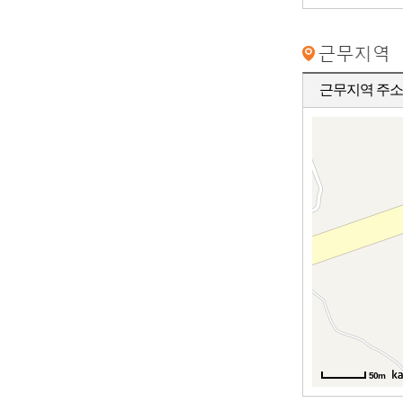
근무지역 주소
50m
50m