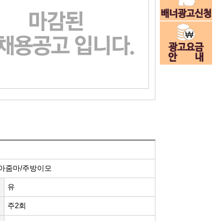
방아줌마/주방이모
유
주2회