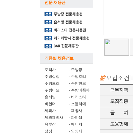
전문 채용관
직종별 채용정보
·
조리사
·
주방장
·
주방실장
·
주방조리
·
주방보조
·
주방찬모
근무지역
·
주방이모
·
주방아줌마
·
홀서빙
·
바리스타
모집직종
·
바텐더
·
소믈리에
·
제과사
·
제빵사
급 여
·
제과제빵사
·
파티쉐
고용형태
·
육부장
·
매니저
·
점장
·
영양사