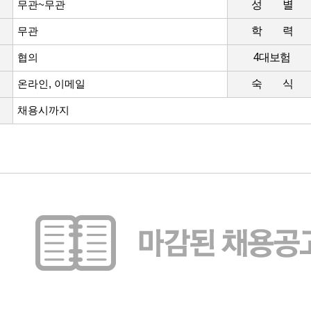
무관~무관
성 별
무관
학 력
협의
4대보험
온라인, 이메일
숙 식
채용시까지