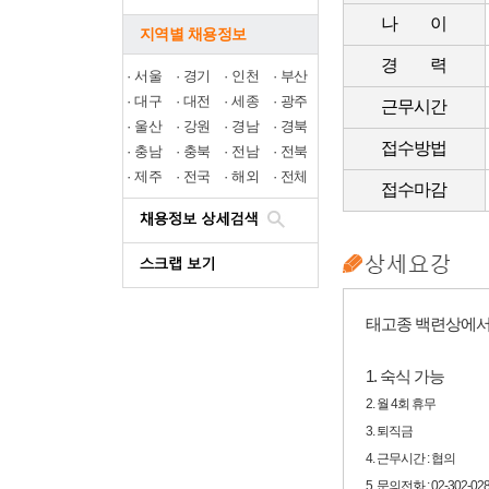
나 이
지역별 채용정보
경 력
·
서울
·
경기
·
인천
·
부산
·
대구
·
대전
·
세종
·
광주
근무시간
·
울산
·
강원
·
경남
·
경북
접수방법
·
충남
·
충북
·
전남
·
전북
·
제주
·
전국
·
해외
·
전체
접수마감
태고종 백련상에서
1. 숙식 가능
2. 월 4회 휴무
3. 퇴직금
4. 근무시간 : 협의
5. 문의전화 : 02-302-02