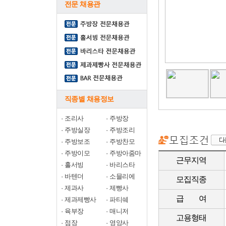
전문 채용관
직종별 채용정보
·
조리사
·
주방장
·
주방실장
·
주방조리
·
주방보조
·
주방찬모
·
주방이모
·
주방아줌마
근무지역
·
홀서빙
·
바리스타
·
바텐더
·
소믈리에
모집직종
·
제과사
·
제빵사
급 여
·
제과제빵사
·
파티쉐
·
육부장
·
매니저
고용형태
·
점장
·
영양사