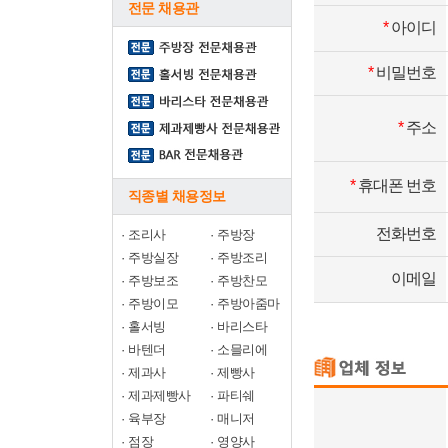
전문 채용관
*
아이디
*
비밀번호
*
주소
*
휴대폰 번호
직종별 채용정보
전화번호
·
조리사
·
주방장
·
주방실장
·
주방조리
이메일
·
주방보조
·
주방찬모
·
주방이모
·
주방아줌마
·
홀서빙
·
바리스타
·
바텐더
·
소믈리에
·
제과사
·
제빵사
·
제과제빵사
·
파티쉐
·
육부장
·
매니저
·
점장
·
영양사