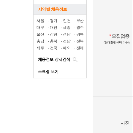
지역별 채용정보
·
서울
·
경기
·
인천
·
부산
·
대구
·
대전
·
세종
·
광주
·
울산
·
강원
·
경남
·
경북
*
모집업종
·
충남
·
충북
·
전남
·
전북
(최대 5개 선택 가능)
·
제주
·
전국
·
해외
·
전체
사진