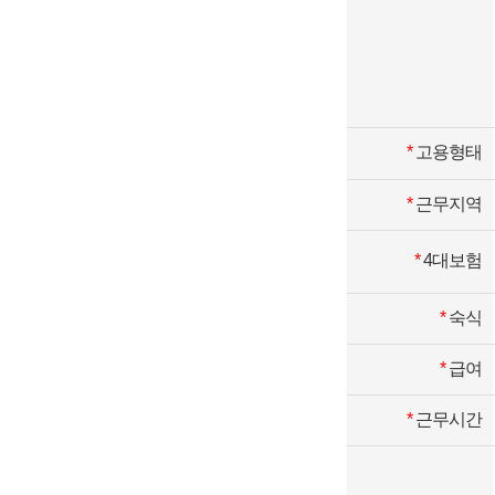
*
고용형태
*
근무지역
*
4대보험
*
숙식
*
급여
*
근무시간