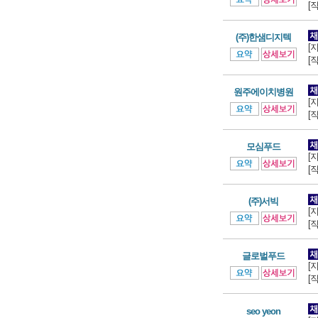
[
(주)한샘디지텍
[
[
원주에이치병원
[
[
모심푸드
[
[
(주)서빅
[
[
글로벌푸드
[
[
seo yeon