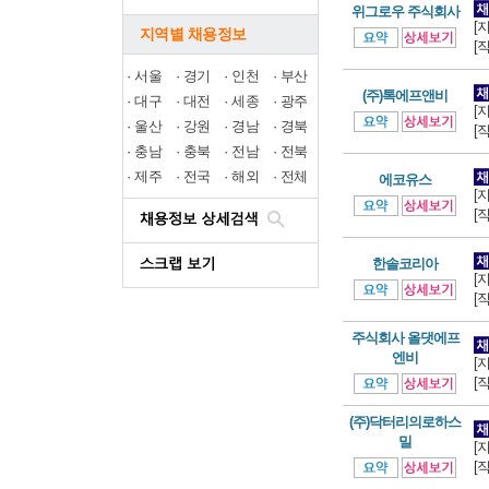
위그로우 주식회사
[
지역별 채용정보
[
·
서울
·
경기
·
인천
·
부산
(주)톡에프앤비
·
대구
·
대전
·
세종
·
광주
[
·
울산
·
강원
·
경남
·
경북
[
·
충남
·
충북
·
전남
·
전북
·
제주
·
전국
·
해외
·
전체
에코유스
[
[
한솔코리아
[
[
주식회사 올댓에프
엔비
[
[
(주)닥터리의로하스
밀
[
[