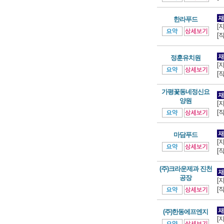
한라푸드
[
[
정훈유치원
[
[
가평꽃동네정신요
양원
[
[
마담푸드
[
[
(주)크라운제과 진천
공장
[
[
(주)한동에프엔지
[