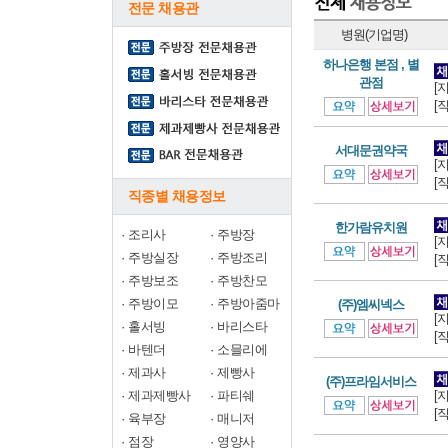
전문 채용관
병원(기업명)
하나은행 본점 , 별
관점
[
[
서대문권약국
[
[
직종별 채용정보
한가람유치원
·
조리사
·
주방장
[
·
주방실장
·
주방조리
[
·
주방보조
·
주방찬모
·
주방이모
·
주방아줌마
(주)엠씨넥스
[
·
홀서빙
·
바리스타
[
·
바텐더
·
소믈리에
·
제과사
·
제빵사
(주)프라임서비스
·
제과제빵사
·
파티쉐
[
[
·
육부장
·
매니저
·
점장
·
영양사