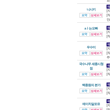
외
니시키
[
[
인/
aㅏ는오빠
[
[
우수미
[
[
주
국수나무 세종시청
점
[
[
백종원의 본가
[
[
에이치알포유
[
[