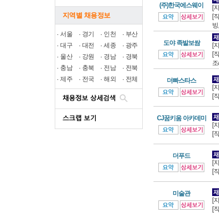
(주)한국에스웨이
[
지역별 채용정보
[
빙,
·
서울
·
경기
·
인천
·
부산
도야 족발보쌈
·
대구
·
대전
·
세종
·
광주
[
[
·
울산
·
강원
·
경남
·
경북
조
·
충남
·
충북
·
전남
·
전북
·
제주
·
전국
·
해외
·
전체
더빠스타스
[
[
CJ꿈키움 아카데미
[
[
더푸드
[
[
미술관
[
[