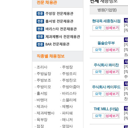
전문 채용관
병원(기업명)
현대옥 세종청사점
[
[
돌솥순두부
[
[
조
직종별 채용정보
주식회사 콰이찬
[
·
조리사
·
주방장
[
·
주방실장
·
주방조리
주
·
주방보조
·
주방찬모
·
주방이모
·
주방아줌마
주식회사 케이푸드
[
·
홀서빙
·
바리스타
[
찬모
·
바텐더
·
소믈리에
·
제과사
·
제빵사
THE MILL (더밀)
·
제과제빵사
·
파티쉐
[
[
·
육부장
·
매니저
·
점장
·
영양사