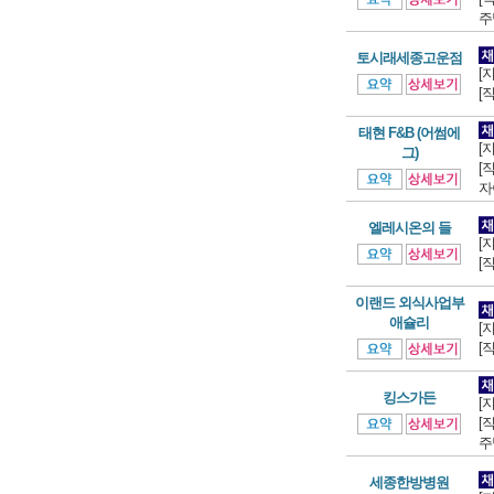
주
토시래세종고운점
[
[
태현 F&B (어썸에
[
그)
[
자
엘레시온의 들
[
[
이랜드 외식사업부
애슐리
[
[
킹스가든
[
[
주
세종한방병원