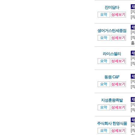
진미담다
[
[
생어거스틴세종점
[
[
홀
라이스델리
[
[
동원 C&F
[
[
지성훈왕족발
[
[
주식회사 한영식품
[
[