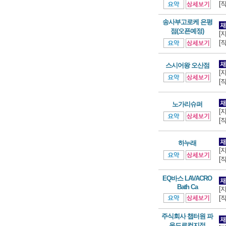
[
송사부고로케 은평
점(오픈예정)
[
[
스시어왕 오산점
[
[
노가리슈퍼
[
[
하누래
[
[
EQ바스 LAVACRO
Bath Ca
[
[
주식회사 챕터원 파
운드로컬지점