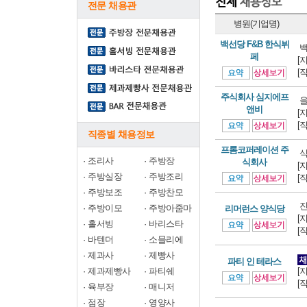
전문 채용관
병원(기업명)
백선당 F&B 한식뷔
백
페
[
[
주식회사 심지에프
을
앤비
[
[
직종별 채용정보
프롬코퍼레이션 주
식
·
조리사
·
주방장
식회사
[
·
주방실장
·
주방조리
[
·
주방보조
·
주방찬모
진
·
주방이모
·
주방아줌마
리머런스 양식당
[
·
홀서빙
·
바리스타
[
·
바텐더
·
소믈리에
·
제과사
·
제빵사
파티 인 테라스
·
제과제빵사
·
파티쉐
[
[
·
육부장
·
매니저
·
점장
·
영양사