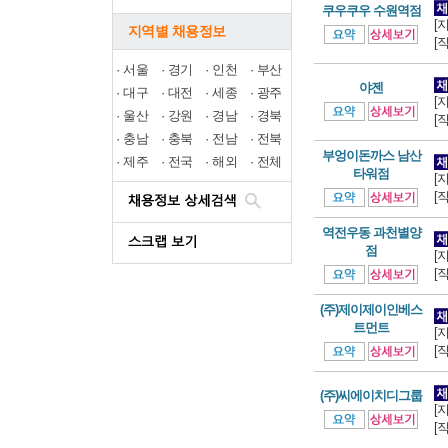
쿠우쿠우 수원역점
[
지역별 채용정보
[
·
서울
·
경기
·
인천
·
부산
야젠
·
대구
·
대전
·
세종
·
광주
[
·
울산
·
강원
·
경남
·
경북
[
·
충남
·
충북
·
전남
·
전북
부엉이돈까스 남산
·
제주
·
전국
·
해외
·
전체
타워점
[
[
역전우동 과천별양
점
[
[
(주)제이제이인베스
트먼트
[
[
(주)씨에이치디그룹
[
[