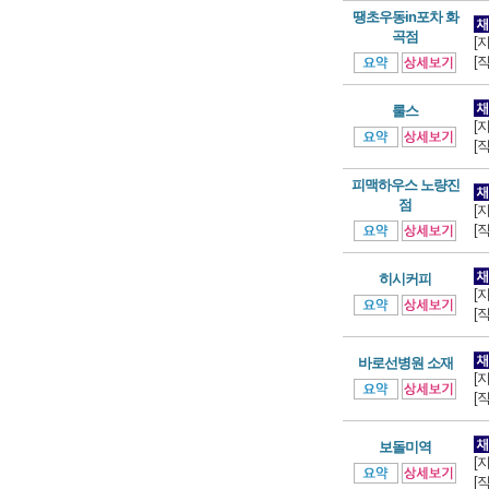
땡초우동in포차 화
곡점
[
[
룰스
[
[
피맥하우스 노량진
점
[
[
히시커피
[
[
바로선병원 소재
[
[
보돌미역
[
[