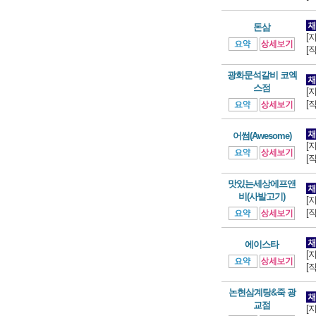
돈삼
[
[
광화문석갈비 코엑
스점
[
[
어썸(Awesome)
[
[
맛있는세상에프앤
비(사발고기)
[
[
에이스타
[
[
논현삼계탕&죽 광
교점
[