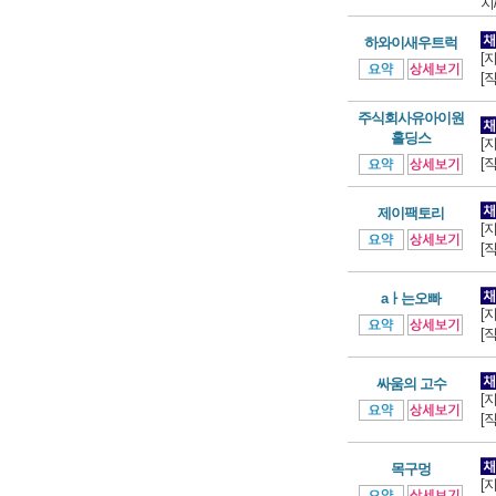
지
하와이새우트럭
[
[
주식회사유아이원
홀딩스
[
[
제이팩토리
[
[
aㅏ는오빠
[
[
싸움의 고수
[
[
목구멍
[