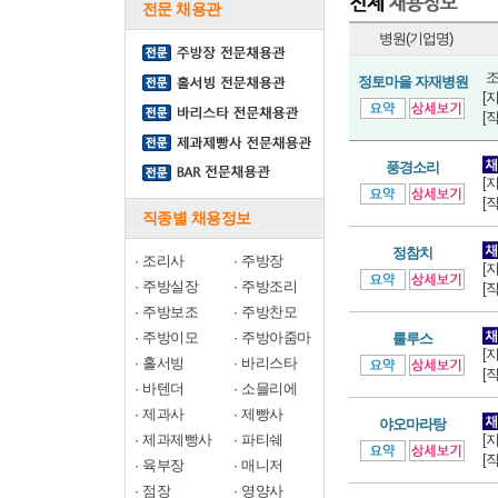
전문 채용관
병원(기업명)
조
정토마을 자재병원
[
[
풍경소리
[
[
직종별 채용정보
정참치
·
조리사
·
주방장
[
·
주방실장
·
주방조리
[
·
주방보조
·
주방찬모
·
주방이모
·
주방아줌마
룰루스
[
·
홀서빙
·
바리스타
[
·
바텐더
·
소믈리에
·
제과사
·
제빵사
야오마라탕
·
제과제빵사
·
파티쉐
[
[
·
육부장
·
매니저
·
점장
·
영양사