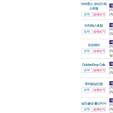
아피츄스 코리아 레
스토랑
[
[
리치레스토랑
[
[
코모레비
[
[
방
GoldenDrop Cafe
[
[
푸라닭삼산점
[
[
남도술상 울산지사
[
[