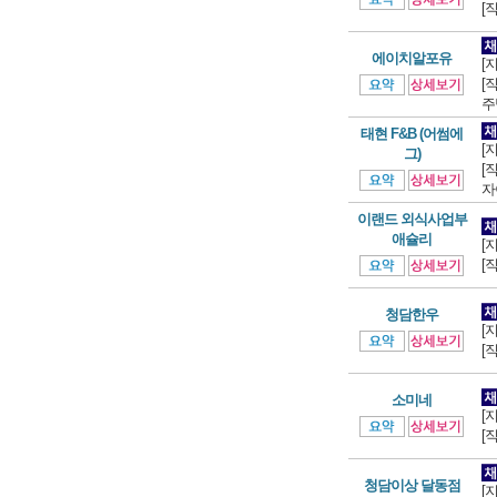
[
에이치알포유
[
[
주
태현 F&B (어썸에
[
그)
[
자
이랜드 외식사업부
애슐리
[
[
청담한우
[
[
소미네
[
[
청담이상 달동점
[