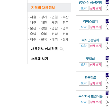
(주)어심 삼산본점
[
지역별 채용정보
[
·
서울
·
경기
·
인천
·
부산
라이스델리
·
대구
·
대전
·
세종
·
광주
[
·
울산
·
강원
·
경남
·
경북
[
·
충남
·
충북
·
전남
·
전북
·
제주
·
전국
·
해외
·
전체
피자굽는남자
[
[
푸릴리
[
[
황금향로
[
[
틴
주식회사 한영식품
[
[
외