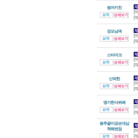
썸머키친
[
[
장모님댁
[
[
스타마크
[
[
신박한
[
[
명가한식뷔페
[
[
용추골미궁순대삼
척해변점
[
[