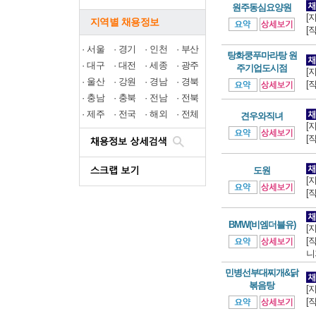
원주동심요양원
[
지역별 채용정보
[
·
서울
·
경기
·
인천
·
부산
탕화쿵푸마라탕 원
·
대구
·
대전
·
세종
·
광주
주기업도시점
[
·
울산
·
강원
·
경남
·
경북
[
·
충남
·
충북
·
전남
·
전북
·
제주
·
전국
·
해외
·
전체
견우와직녀
[
[
도원
[
[
BMW(비엠더블유)
[
[
니
민병선부대찌개&닭
볶음탕
[
[