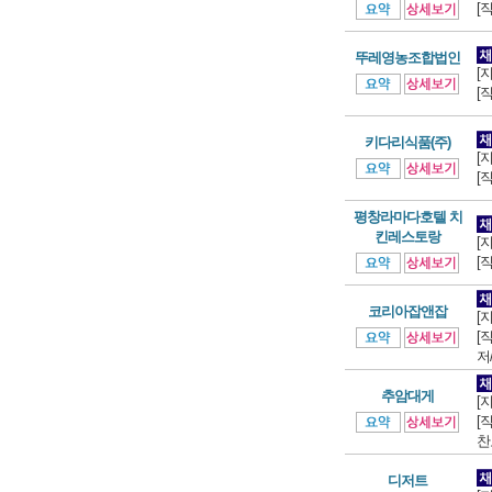
[
뚜레영농조합법인
[
[
키다리식품(주)
[
[
평창라마다호텔 치
킨레스토랑
[
[
코리아잡앤잡
[
[
저
추암대게
[
[
찬
디저트