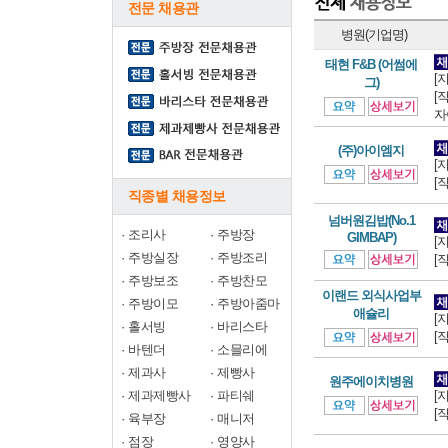
전문 채용관
병원(기업명)
태현 F&B (어썸에
[
그)
[
자
(주)아이엠지
[
[
직종별 채용정보
넘버원김밥(No.1
·
조리사
·
주방장
GIMBAP)
[
·
주방실장
·
주방조리
[
·
주방보조
·
주방찬모
이랜드 외식사업부
·
주방이모
·
주방아줌마
애슐리
[
·
홀서빙
·
바리스타
[
·
바텐더
·
소믈리에
·
제과사
·
제빵사
원주에이치병원
·
제과제빵사
·
파티쉐
[
[
·
육부장
·
매니저
·
점장
·
영양사