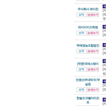
주식회사 콰이찬
[
[
주
와이지키즈학원
[
[
뚜레영농조합법인
[
[
(주)한국에스웨이
[
[
빙,
민병선부대찌개 /무
실점
[
[
한솔오크밸리리조
트
[