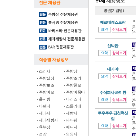
전문 채용관
병원(기업명)
이
베르데레스토랑
[
[
신박한
[
[
직종별 채용정보
대가야
·
조리사
·
주방장
[
·
주방실장
·
주방조리
[
·
주방보조
·
주방찬모
·
주방이모
·
주방아줌마
주식회사 콰이찬
[
·
홀서빙
·
바리스타
[
주
·
바텐더
·
소믈리에
·
제과사
·
제빵사
쿠우쿠우 김천혁신
[
점
·
제과제빵사
·
파티쉐
[
·
육부장
·
매니저
주
·
점장
·
영양사