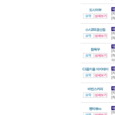
도시어부
[
[
스시201경산점
[
[
참육우
[
[
아
CJ꿈키움 아카데미
[
[
바빈스커피
[
[
펜타뷰cc
[