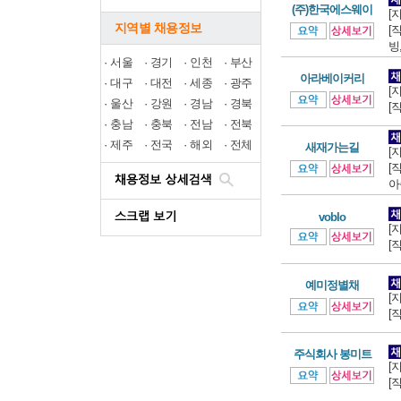
(주)한국에스웨이
[
지역별 채용정보
[
빙,
·
서울
·
경기
·
인천
·
부산
아라베이커리
·
대구
·
대전
·
세종
·
광주
[
·
울산
·
강원
·
경남
·
경북
[
·
충남
·
충북
·
전남
·
전북
·
제주
·
전국
·
해외
·
전체
새재가는길
[
[
아
voblo
[
[
예미정별채
[
[
주식회사 봉미트
[
[