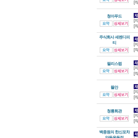
[
청아푸드
[
[
주식회사 세렌디피
티
[
[
필리스펍
[
[
뜰안
[
[
청룡회관
[
[
백종원의 한신포차
안동옥동점