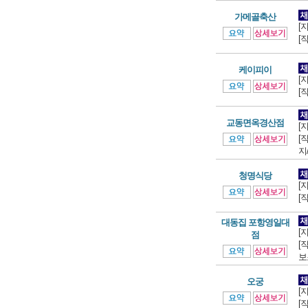
가메골축산
[
[
케이피이
[
[
교동면옥경산점
[
[
지
청명식당
[
[
대동집 포항영일대
[
점
[
보
오궁
[
[