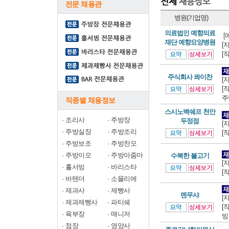
전문 채용관
병원(기업명)
의료법인 예향의료
[
재단 예향요양병원
[
[
주식회사 콰이찬
[
[
주
직종별 채용정보
스시노백쉐프 천안
·
조리사
·
주방장
두정점
[
·
주방실장
·
주방조리
[
·
주방보조
·
주방찬모
·
주방이모
·
주방아줌마
수북한 불고기
[
·
홀서빙
·
바리스타
[
·
바텐더
·
소믈리에
·
제과사
·
제빵사
멘무샤
[
·
제과제빵사
·
파티쉐
[
·
육부장
·
매니저
빙
·
점장
·
영양사