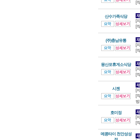
[
산수가족식당
[
[
(주)충남유통
[
[
몽산포휴게소식당
[
[
시젠
[
[
방
호미정
[
[
메콩타이 천안성성
점