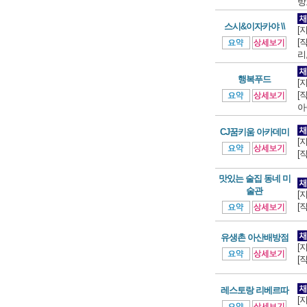
방
스시&이자카야 \\
[
[
리
행복푸드
[
[
아
CJ꿈키움 아카데미
[
[
맛있는 술집 동네 미
술관
[
[
유생촌 아산배방점
[
[
레스토랑 리베르따
[