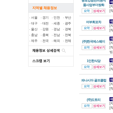
종로강남한의원식
품사업부더쌍화
[
지역별 채용정보
[
·
서울
·
경기
·
인천
·
부산
어부회포차
·
대구
·
대전
·
세종
·
광주
[
·
울산
·
강원
·
경남
·
경북
[
·
충남
·
충북
·
전남
·
전북
·
제주
·
전국
·
해외
·
전체
(주)한국에스웨이
[
[
빙,
1인한식당
[
[
파나시아 골프클럽
[
[
(주)도토리
[
[