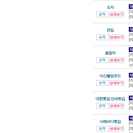
오자
[
[
큰집
[
[
꽃참치
[
[
서
아산웰빙푸드
[
[
대한횟집.만세튀김
[
[
서해바다횟집
[
[