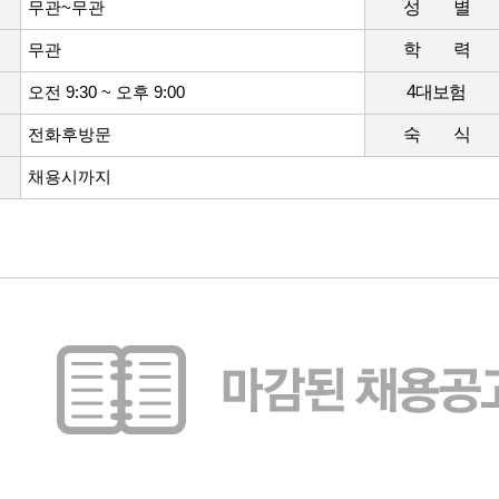
무관~무관
성 별
무관
학 력
오전 9:30 ~ 오후 9:00
4대보험
전화후방문
숙 식
채용시까지