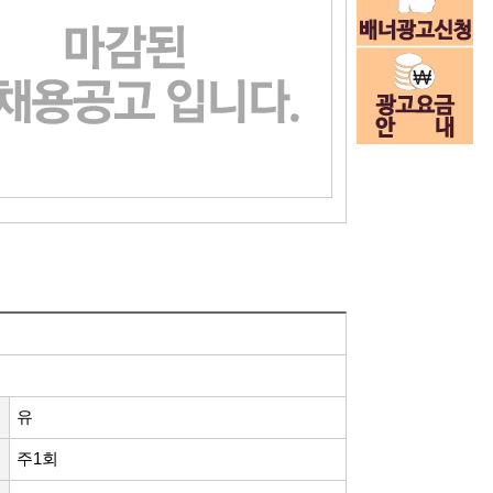
유
주1회