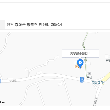
인천 강화군 양도면 인산리 285-14
흥부골숯불갈비