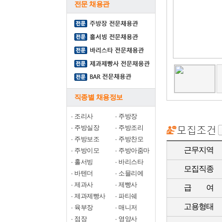
전문 채용관
직종별 채용정보
·
조리사
·
주방장
·
주방실장
·
주방조리
·
주방보조
·
주방찬모
근무지역
·
주방이모
·
주방아줌마
·
홀서빙
·
바리스타
모집직종
·
바텐더
·
소믈리에
·
제과사
·
제빵사
급 여
·
제과제빵사
·
파티쉐
고용형태
·
육부장
·
매니저
·
점장
·
영양사