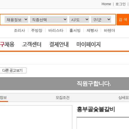
Home
|
로그인
조리사
주방장
바리스타
홀서빙
제빵사
바텐더
직원구합니다.
정보
모집조건
상세요
흥부골숯불갈비