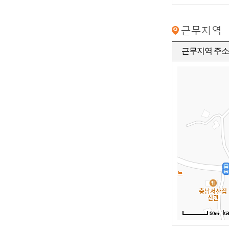
근무지역 주소
50m
50m