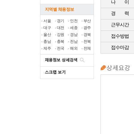
나 이
지역별 채용정보
경 력
·
서울
·
경기
·
인천
·
부산
근무시간
·
대구
·
대전
·
세종
·
광주
·
울산
·
강원
·
경남
·
경북
접수방법
·
충남
·
충북
·
전남
·
전북
접수마감
·
제주
·
전국
·
해외
·
전체