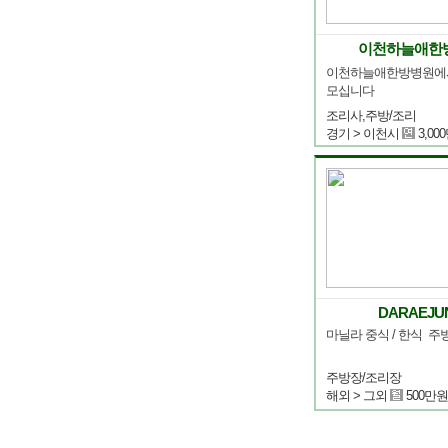
이천하늘애한
이천하늘애한방병원에서
모십니다
조리사,주방/조리
경기 > 이천시
3,00
DARAEJU
마닐라 중식 / 한식  
주방장/조리장
해외 > 그외
500만원