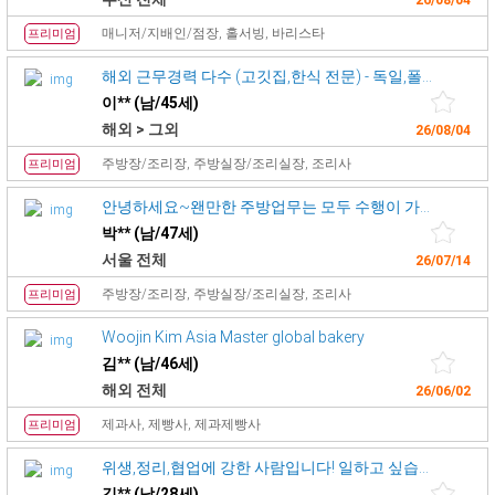
26/08/04
매니저/지배인/점장, 홀서빙, 바리스타
프리미엄
해외 근무경력 다수 (고깃집,한식 전문) - 독일,폴란드,싱가포르외 여러
이** (남/45세)
해외 > 그외
26/08/04
주방장/조리장, 주방실장/조리실장, 조리사
프리미엄
안녕하세요~왠만한 주방업무는 모두 수행이 가능한 경력직 쉐프입니다.
박** (남/47세)
서울 전체
26/07/14
주방장/조리장, 주방실장/조리실장, 조리사
프리미엄
Woojin Kim Asia Master global bakery
김** (남/46세)
해외 전체
26/06/02
제과사, 제빵사, 제과제빵사
프리미엄
위생,정리,협업에 강한 사람입니다! 일하고 싶습니다!
김** (남/28세)