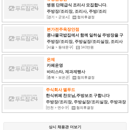
병원 단체급식 조리사 모집합니다.
주방장/조리장, 조리사, 주방/조리
[경기 > 군포시]
협의후결정
본가전주옥장안점
콩나물국밥집에서 함께 일하실 주방장을 구
합니다
주방장/조리장, 주방실장/조리실장, 조리사
[서울 > 동대문구]
340만원
온제
카페운영
바리스타, 제과제빵사
[충북 > 보은군]
협의후결정
주식회사 엘푸드
한식뷔페 찬모님,주방보조 구합니다
주방장/조리장, 주방실장/조리실장, 주방과장
[인천 > 연수구]
협의후결정
상시 채용관 더보기