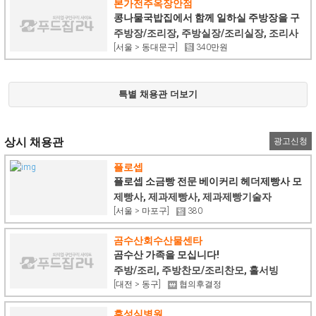
본가전주옥장안점
콩나물국밥집에서 함께 일하실 주방장을 구
합니다
주방장/조리장, 주방실장/조리실장, 조리사
[서울 > 동대문구]
340만원
특별 채용관 더보기
상시 채용관
광고신청
플로셉
플로셉 소금빵 전문 베이커리 헤더제빵사 모
집
제빵사, 제과제빵사, 제과제빵기술자
[서울 > 마포구]
380
곰수산회수산물센타
곰수산 가족을 모십니다!
주방/조리, 주방찬모/조리찬모, 홀서빙
[대전 > 동구]
협의후결정
휴성심병원