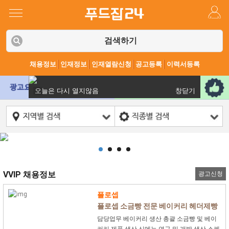
검색하기
채용정보
인재정보
인재열람신청
공고등록
이력서등록
오늘은 다시 열지않음
창닫기
VVIP 채용정보
광고신청
플로셉
플로셉 소금빵 전문 베이커리 헤더제빵
사 모집
담당업무 베이커리 생산 총괄 소금빵 및 베이