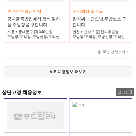
주식회사 엘푸드
본가전주옥장안점
한식뷔페 찬모님,주방보조 구
콩나물국밥집에서 함께 일하
합니다
실 주방장을 구합니다
인천 > 연수구
협의후결정
서울 > 동대문구
340만원
주방장/조리장, 주방실장/조리실
주방장/조리장, 주방실장/조리실
장, 주방과장
장, 조리사
총
18
건 전체보기 >
VIP 채용정보 더보기
상단고정 채용정보
광고신청