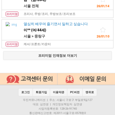
서울 전체
26/01/14
조리사, 주방/조리, 주방보조/조리보조
프리미엄
열심히 배우며 즐기면서 일하고 싶습니다.
이** (여/44세)
서울 > 중랑구
26/01/10
캐셔/프론트/카운터
프리미엄
프리미엄 인재정보 더보기
로그인
회원가입
이용약관
PC버전
맨위로
우진커뮤니케이션 | 주소: 서울시 구로구 부일로9길127
대표: 심연생 | 개인정보책임자: 심연생
사업자등록번호: 128-26-91740
통신판매신고번호: 제2011-서울구로-0578호0