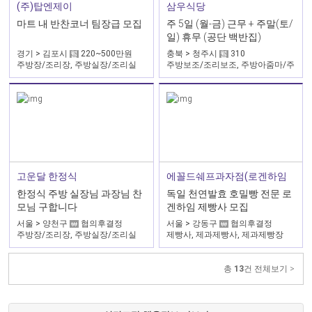
삼우식당
(주)탑엔제이
주 5일 (월-금) 근무 + 주말(토/
마트 내 반찬코너 팀장급 모집
일) 휴무 (공단 백반집)
충북 > 청주시
310
경기 > 김포시
220~500만원
주방보조/조리보조, 주방아줌마/주
주방장/조리장, 주방실장/조리실
방이모, 설거지/식기세척
장, 조리사
에꼴드쉐프과자점(로겐하임
고운달 한정식
점)
독일 천연발효 호밀빵 전문 로
한정식 주방 실장님 과장님 찬
겐하임 제빵사 모집
모님 구합니다
서울 > 강동구
협의후결정
서울 > 양천구
협의후결정
제빵사, 제과제빵사, 제과제빵장
주방장/조리장, 주방실장/조리실
장, 주방부장
총
13
건 전체보기 >