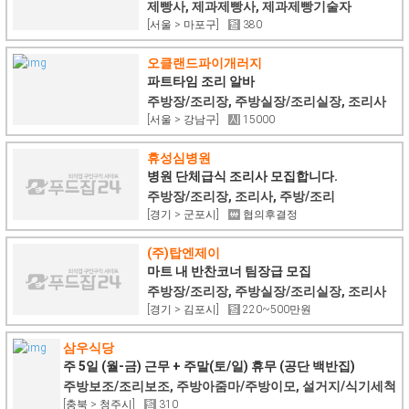
집
제빵사, 제과제빵사, 제과제빵기술자
[서울 > 마포구]
380
오클랜드파이개러지
파트타임 조리 알바
주방장/조리장, 주방실장/조리실장, 조리사
[서울 > 강남구]
15000
휴성심병원
병원 단체급식 조리사 모집합니다.
주방장/조리장, 조리사, 주방/조리
[경기 > 군포시]
협의후결정
(주)탑엔제이
마트 내 반찬코너 팀장급 모집
주방장/조리장, 주방실장/조리실장, 조리사
[경기 > 김포시]
220~500만원
삼우식당
주 5일 (월-금) 근무 + 주말(토/일) 휴무 (공단 백반집)
주방보조/조리보조, 주방아줌마/주방이모, 설거지/식기세척
[충북 > 청주시]
310