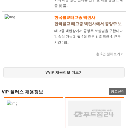
커리 제품 생산 신메뉴 연구 및 개발 생산 스케
줄 및 품..
한국불교태고종 백련사
한국불교 태고종 백련사에서 공양주 보
살님 모십니다.
태고종 백련상에서 공양주 보살님을 구합니다
1. 숙식 가능 2. 월 4회 휴무 3. 퇴직금 4. 근무
시간 : 협..
총
2
건 전체보기 >
VVIP 채용정보 더보기
VIP 플러스 채용정보
광고신청