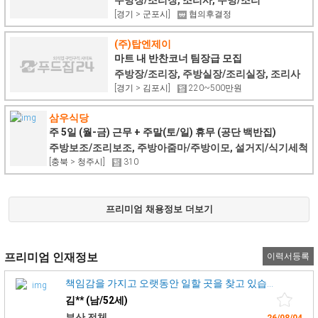
[경기 > 군포시]
협의후결정
(주)탑엔제이
마트 내 반찬코너 팀장급 모집
주방장/조리장, 주방실장/조리실장, 조리사
[경기 > 김포시]
220~500만원
삼우식당
주 5일 (월-금) 근무 + 주말(토/일) 휴무 (공단 백반집)
주방보조/조리보조, 주방아줌마/주방이모, 설거지/식기세척
[충북 > 청주시]
310
프리미엄 채용정보 더보기
프리미엄 인재정보
이력서등록
책임감을 가지고 오랫동안 일할 곳을 찾고 있습니다.
김** (남/52세)
부산 전체