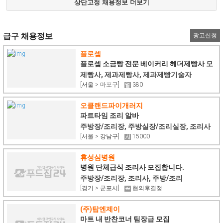
상단고정 채용정보 더보기
급구 채용정보
광고신청
플로셉
플로셉 소금빵 전문 베이커리 헤더제빵사 모
집
제빵사, 제과제빵사, 제과제빵기술자
[서울 > 마포구]
380
오클랜드파이개러지
파트타임 조리 알바
주방장/조리장, 주방실장/조리실장, 조리사
[서울 > 강남구]
15000
휴성심병원
병원 단체급식 조리사 모집합니다.
주방장/조리장, 조리사, 주방/조리
[경기 > 군포시]
협의후결정
(주)탑엔제이
마트 내 반찬코너 팀장급 모집