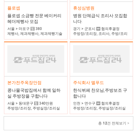
휴성심병원
플로셉
병원 단체급식 조리사 모집합
플로셉 소금빵 전문 베이커리
니다.
헤더제빵사 모집
경기 > 군포시
협의후결정
서울 > 마포구
380
주방장/조리장, 조리사, 주방/조리
제빵사, 제과제빵사, 제과제빵기술
자
주식회사 엘푸드
본가전주옥장안점
한식뷔페 찬모님,주방보조 구
콩나물국밥집에서 함께 일하
합니다
실 주방장을 구합니다
인천 > 연수구
협의후결정
서울 > 동대문구
340만원
주방장/조리장, 주방실장/조리실
주방장/조리장, 주방실장/조리실
장, 주방과장
장, 조리사
총
12
건 전체보기 >