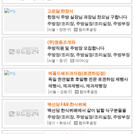
고운달 한정식
한정식 주방 실장님 과장님 찬모님 구합니다
주방장/조리장, 주방실장/조리실장, 주방부장
[서울 > 양천구]
협의후결정
(주)명동조개와
주방직원 및 주방장 모집합니다
주방장/조리장, 주방실장/조리실장, 주방부장
[서울 > 중구]
350이상
에꼴드쉐프과자점(로겐하임점)
독일 천연발효 호밀빵 전문 로겐하임 제빵사
모집
제빵사, 제과제빵사, 제과제빵장
[서울 > 강동구]
협의후결정
백선당 F&B 한식뷔페
백선당 한식뷔페에서 같이 일할 식구분들을
찾습니다.
주방장/조리장, 주방실장/조리실장, 주방부장
[경기 > 화성시]
협의후결정