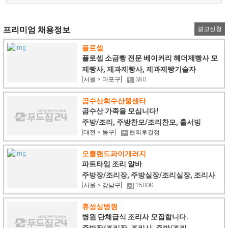
프리미엄 채용정보
광고신청
플로셉
플로셉 소금빵 전문 베이커리 헤더제빵사 모
집
제빵사, 제과제빵사, 제과제빵기술자
[서울 > 마포구]
380
곰수산회수산물센타
곰수산 가족을 모십니다!
주방/조리, 주방찬모/조리찬모, 홀서빙
[대전 > 동구]
협의후결정
오클랜드파이개러지
파트타임 조리 알바
주방장/조리장, 주방실장/조리실장, 조리사
[서울 > 강남구]
15000
휴성심병원
병원 단체급식 조리사 모집합니다.
주방장/조리장, 조리사, 주방/조리